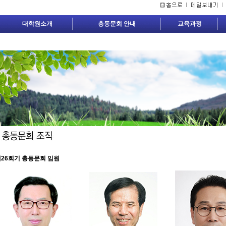
대학원소개
총동문회 안내
교육과정
 제26회기 총동문회 임원