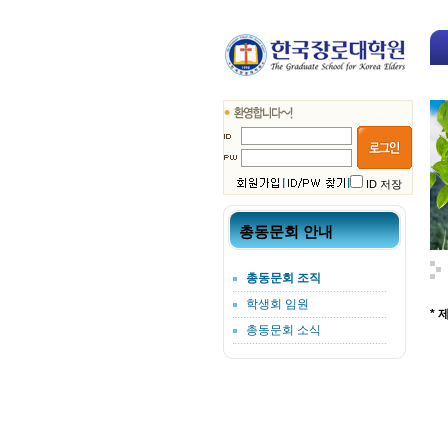
ID 저장
총동문회 안내
총동문회 조직
학생회 임원
*
총동문회 소식