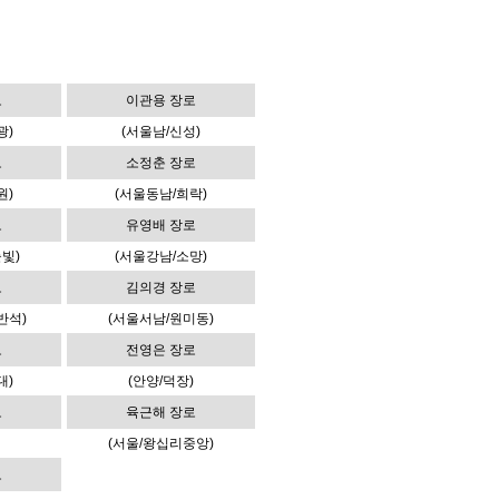
로
이관용 장로
광)
(서울남/신성)
로
소정춘 장로
원)
(서울동남/희락)
로
유영배 장로
빛)
(서울강남/소망)
로
김의경 장로
반석)
(서울서남/원미동)
로
전영은 장로
대)
(안양/덕장)
로
육근해 장로
(서울/왕십리중앙)
로