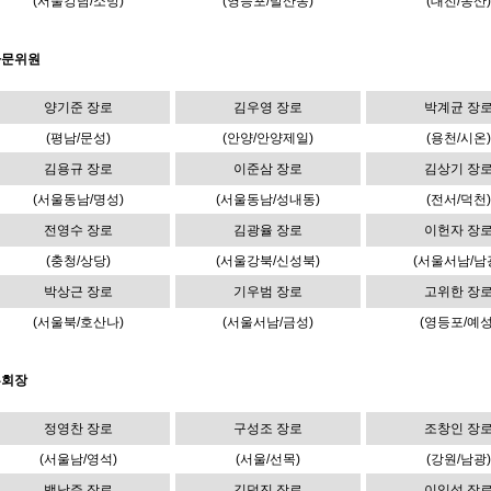
(서울강남/소망)
(영등포/발산동)
(대전/동산)
자문위원
양기준 장로
김우영 장로
박계균 장
(평남/문성)
(안양/안양제일)
(용천/시온)
김용규 장로
이준삼 장로
김상기 장
(서울동남/명성)
(서울동남/성내동)
(전서/덕천)
전영수 장로
김광율 장로
이헌자 장
(충청/상당)
(서울강북/신성북)
(서울서남/남
박상근 장로
기우범 장로
고위한 장
(서울북/호산나)
(서울서남/금성)
(영등포/예성
부회장
정영찬 장로
구성조 장로
조창인 장
(서울남/영석)
(서울/선목)
(강원/남광)
백남주 장로
김덕진 장로
이익성 장