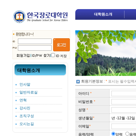
대학원소개
ID 저장
대학원소개
회원기본정보
:
*
표시는 필수입력
인사말
일반자료실
아이디
*
연혁
비밀번호
*
강사진
성명
*
조직구성
생년월일
*
년 -12월 -12일
오시는길
이메일
*
음력/양력
양력
음