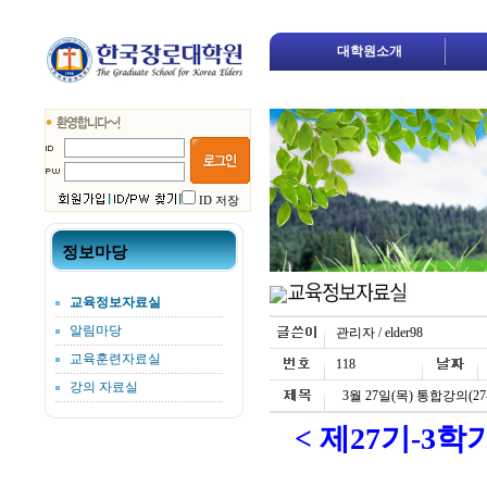
대학원소개
ID 저장
정보마당
교육정보자료실
알림마당
관리자 / elder98
교육훈련자료실
118
강의 자료실
3월 27일(목) 통합강의(27-
< 제27기-3학