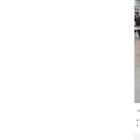
<
*
*