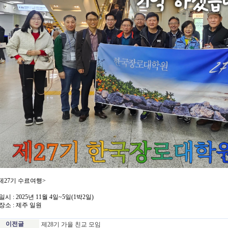
제27기 수료여행>
 일시 : 2025년 11월 4일~5일(1박2일)
 장소 : 제주 일원
이전글
제28기 가을 친교 모임