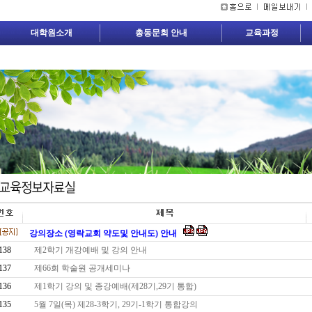
대학원소개
총동문회 안내
교육과정
강의장소 (영락교회 약도및 안내도) 안내
138
제2학기 개강예배 및 강의 안내
137
제66회 학술원 공개세미나
136
제1학기 강의 및 종강예배(제28기,29기 통합)
135
5월 7일(목) 제28-3학기, 29기-1학기 통합강의