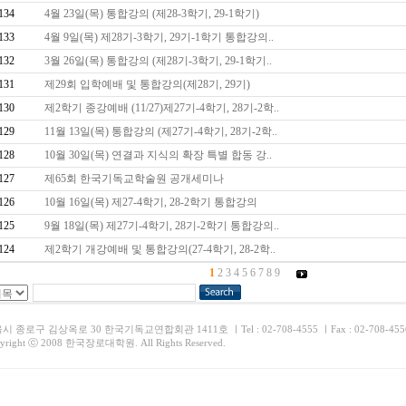
134
4월 23일(목) 통합강의 (제28-3학기, 29-1학기)
133
4월 9일(목) 제28기-3학기, 29기-1학기 통합강의..
132
3월 26일(목) 통합강의 (제28기-3학기, 29-1학기..
131
제29회 입학예배 및 통합강의(제28기, 29기)
130
제2학기 종강예배 (11/27)제27기-4학기, 28기-2학..
129
11월 13일(목) 통합강의 (제27기-4학기, 28기-2학..
128
10월 30일(목) 연결과 지식의 확장 특별 합동 강..
127
제65회 한국기독교학술원 공개세미나
126
10월 16일(목) 제27-4학기, 28-2학기 통합강의
125
9월 18일(목) 제27기-4학기, 28기-2학기 통합강의..
124
제2학기 개강예배 및 통합강의(27-4학기, 28-2학..
1
2
3
4
5
6
7
8
9
 종로구 김상옥로 30 한국기독교연합회관 1411호 ㅣTel : 02-708-4555 ㅣFax : 02-708-4556 | Em
yright ⓒ 2008 한국장로대학원. All Rights Reserved.