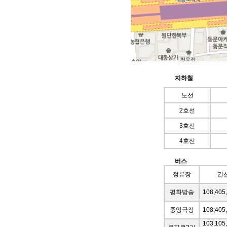
지하철
노선
2호선
3호선
4호선
버스
정류장
간
평화방송
108,405
중앙극장
108,405,
103,105,