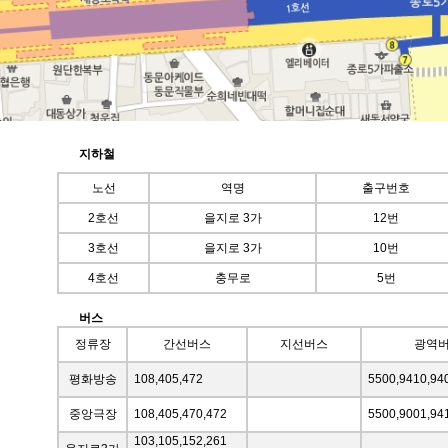
지하철
노선
역명
출구번호
2호선
을지로 3가
12번
3호선
을지로 3가
10번
4호선
충무로
5번
버스
정류장
간선버스
지선버스
광역
평화방송
108,405,472
5500,9410,94
중앙극장
108,405,470,472
5500,9001,94
103,105,152,261