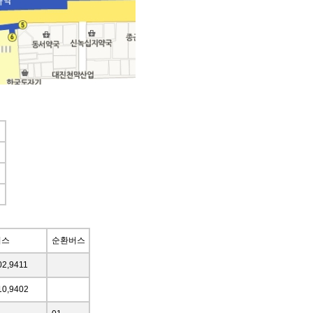
버스
순환버스
02,9411
10,9402